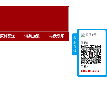
客服1号
原料配送
湘菜加盟
与我联系
客
服
微信:
在
线
手机:
18874095335