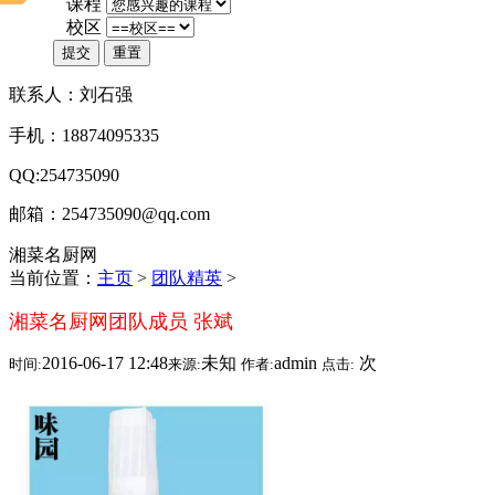
*
课程
*
校区
提交
重置
联系人：刘石强
手机：18874095335
QQ:254735090
邮箱：254735090@qq.com
湘菜名厨网
当前位置：
主页
>
团队精英
>
湘菜名厨网团队成员 张斌
2016-06-17 12:48
未知
admin
次
时间:
来源:
作者:
点击: