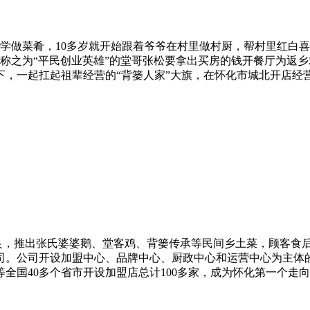
做菜肴，10多岁就开始跟着爷爷在村里做村厨，帮村里红白喜
媒体称之为“平民创业英雄”的堂哥张松要拿出买房的钱开餐厅为
下，一起扛起祖辈经营的“背篓人家”大旗，在怀化市城北开店经
，推出张氏婆婆鹅、堂客鸡、背篓传承等民间乡土菜，顾客食后
公司。公司开设加盟中心、品牌中心、厨政中心和运营中心为主体
国40多个省市开设加盟店总计100多家，成为怀化第一个走向