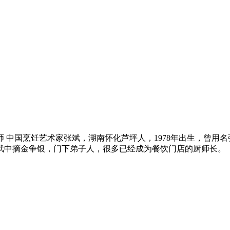
中国烹饪艺术家张斌，湖南怀化芦坪人，1978年出生，曾用
武中摘金争银，门下弟子人，很多已经成为餐饮门店的厨师长。