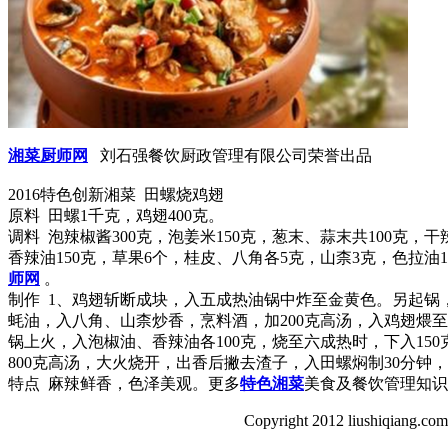
湘菜厨师网
刘石强餐饮厨政管理有限公司荣誉出品
2016特色创新湘菜 田螺烧鸡翅
原料 田螺1千克，鸡翅400克。
调料 泡辣椒酱300克，泡姜米150克，葱末、蒜末共100克，干
香辣油150克，草果6个，桂皮、八角各5克，山柰3克，色拉油1
师网
。
制作 1、鸡翅斩断成块，入五成热油锅中炸至金黄色。另起锅，
蚝油，入八角、山柰炒香，烹料酒，加200克高汤，入鸡翅煨至
锅上火，入泡椒油、香辣油各100克，烧至六成热时，下入15
800克高汤，大火烧开，出香后撇去渣子，入田螺焖制30分钟
特点 麻辣鲜香，色泽美观。更多
特色湘菜
美食及餐饮管理知识
Copyright 2012 liushiqiang.com