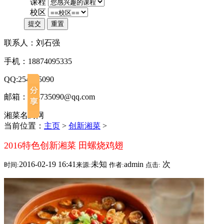
*
课程
*
校区
提交
重置
联系人：刘石强
手机：18874095335
QQ:254735090
邮箱：254735090@qq.com
湘菜名厨网
当前位置：
主页
>
创新湘菜
>
2016特色创新湘菜 田螺烧鸡翅
2016-02-19 16:41
未知
admin
次
时间:
来源:
作者:
点击: