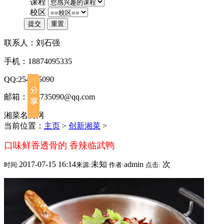
*
课程
*
校区
提交
重置
联系人：刘石强
手机：18874095335
QQ:254735090
邮箱：254735090@qq.com
湘菜名厨网
当前位置：
主页
>
创新湘菜
>
口味鲜香透骨的 香辣临武鸭
2017-07-15 16:14
未知
admin
次
时间:
来源:
作者:
点击: