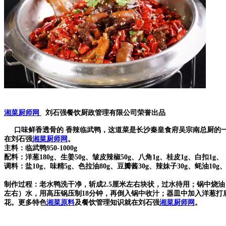
湘菜厨师网
刘石强餐饮厨政管理有限公司荣誉出品
口味鲜香透骨的 香辣临武鸭，这道菜是长沙秦皇食府吴宗南总厨的一
在刘石强
湘菜厨师网
。
主料：临武鸭950-1000g
配料：洋葱180g、生姜50g、皱皮辣椒50g、八角1g、桂皮1g、白扣1g、
调料：盐10g、味精5g、色拉油80g、豆瓣酱30g、辣妹子30g、蚝油10g、
制作过程：老水鸭洗干净，斩成2.5厘米左右块状，过水待用；锅中烧
左右）水，用高压锅压制18分钟，再倒入锅中收汁；器皿中加入洋葱打
花。更多特色
湘菜原料
及餐饮管理知识就在刘石强
湘菜厨师网
。