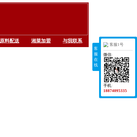
原料配送
湘菜加盟
与我联系
客服1号
客
服
微信:
在
线
手机:
18874095335