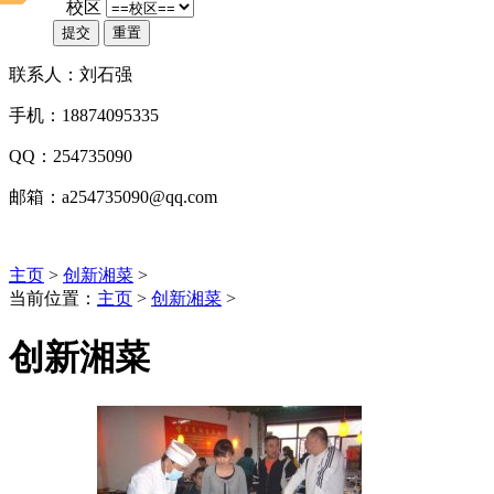
*
校区
提交
重置
联系人：刘石强
手机：18874095335
QQ：254735090
邮箱：a254735090@qq.com
主页
>
创新湘菜
>
当前位置：
主页
>
创新湘菜
>
创新湘菜