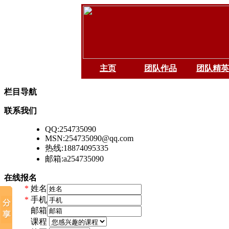
主页
团队作品
团队精英
栏目导航
联系我们
QQ:254735090
MSN:254735090@qq.com
热线:18874095335
邮箱:a254735090
在线报名
*
姓名
*
手机
*
邮箱
*
课程