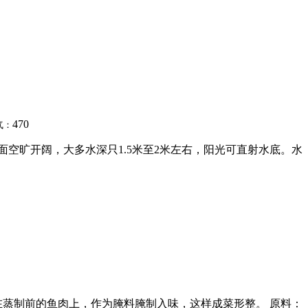
470
气：
湖面空旷开阔，大多水深只1.5米至2米左右，阳光可直射水底。水
在蒸制前的鱼肉上，作为腌料腌制入味，这样成菜形整。 原料：