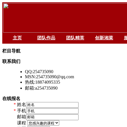
主页
团队作品
团队精英
创新湘菜
栏目导航
联系我们
QQ:254735090
MSN:254735090@qq.com
热线:18874095335
邮箱:a254735090
在线报名
*
姓名
*
手机
*
邮箱
*
课程