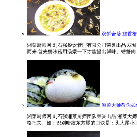
双鲜合璧 韭香
湘菜厨师网 刘石强餐饮管理有限公司荣誉出品 双
而来.首先蟹味菇用汤煨一下才能提出鲜味。螃蟹肉、黄
湘菜大师教你如
湘菜厨师网 刘石强湘菜厨师团队荣誉出品 湘菜大
格把关。如：识别暗纹东方豚的口诀是：头大尾小眼睛